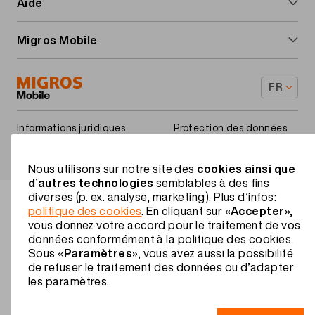
Aide
Options mobile
Abonnements Internet
Étranger et roaming
Migros Mobile
Roaming et étranger
Installer l'Internet-Box
Services à valeur ajoutée
À propos de nous
Installer la TV-Box
FR
Guides & téléchargements
Rabais famille
Footer
Avantages
Informations juridiques
Protection des données
Legal
Impressum
navigation
Contact
Nous utilisons sur notre site des
cookies ainsi que
d’autres technologies
semblables à des fins
diverses (p. ex. analyse, marketing). Plus d’infos:
politique des cookies
. En cliquant sur «
Accepter
»,
vous donnez votre accord pour le traitement de vos
données conformément à la politique des cookies.
Sous «
Paramètres
», vous avez aussi la possibilité
de refuser le traitement des données ou d’adapter
les paramètres.