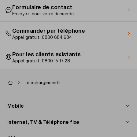
Formulaire de contact
Envoyez-nous votre demande
Commander par téléphone
Appel gratuit: 0800 684 684
Pour les clients existants
Appel gratuit: 0800 15 17 28
Fil
Téléchargements
d'Ariane
Footer
Mobile
navigation
Abonnements mobiles
Internet, TV & Téléphone fixe
Cartes Prepaid
Internet & TV