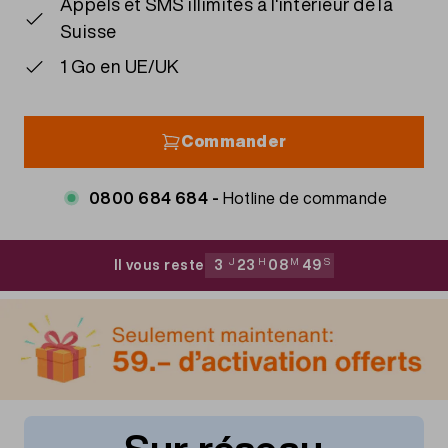
Appels et SMS illimités à l'intérieur de la
Suisse
1 Go en UE/UK
Commander
0800 684 684 -
Hotline de commande
Il vous reste
3
J
23
H
08
M
49
S