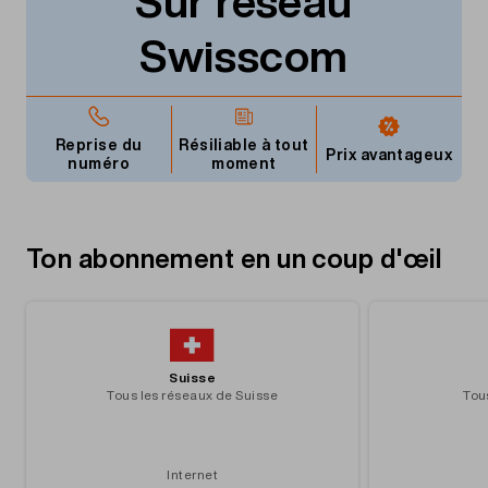
Sur réseau
Swisscom
Reprise du
Résiliable à tout
Prix avantageux
numéro
moment
Ton abonnement en un coup d'œil
Suisse
Tous les réseaux de Suisse
Tou
Internet