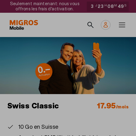
Aller
Navigate
Seulement maintenant: nous vous
3
J
23
H
08
M
49
S
offrons les frais d'activation.
au
to
Main
contenu
home
navigation
principal
page
Swiss Classic
17.95
/mois
10 Go en Suisse