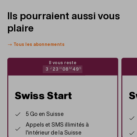
APN (point d'accès): gprs.swisscom.ch
vous avez tout de même la possibilité de choisir
APN-Typ: default
votre numéro parmi tous les numéros disponibles
Ils pourraient aussi vous
MCC: 228MNC: 01
en boutique.
plaire
Tous les abonnements
Il vous reste
3
J
23
H
08
M
49
S
Swiss Start
S
5 Go en Suisse
Appels et SMS illimités à
l'intérieur de la Suisse