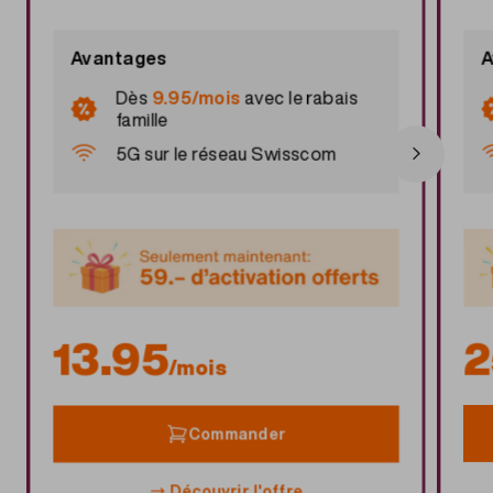
Avantages
A
Dès
9.95/mois
avec le
rabais
famille
5G sur le réseau Swisscom
13.95
2
/mois
Commander
Découvrir l'offre