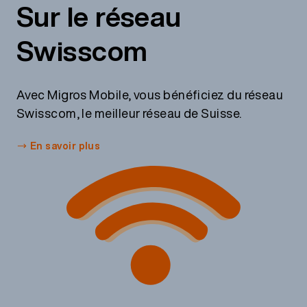
Sur le réseau
vous pouvez ajouter l’option
National Data
.
Swisscom
Avec Migros Mobile, vous bénéficiez du réseau
Swisscom, le meilleur réseau de Suisse.
En savoir plus