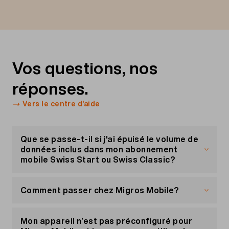
Vos questions, nos
réponses.
Vers le centre d’aide
Que se passe-t-il si j'ai épuisé le volume de
données inclus dans mon abonnement
mobile Swiss Start ou Swiss Classic?
Une fois le volume de données inclus dans votre
abonnement entièrement consommé, le tarif de
Comment passer chez Migros Mobile?
0.10/MB est appliqué.
Rejoignez dès maintenant Migros Mobile en
Si vous souhaitez plus de données pour naviguer
conservant votre numéro de téléphone:
Mon appareil n’est pas préconfiguré pour
en Suisse, vous pouvez activer l’option