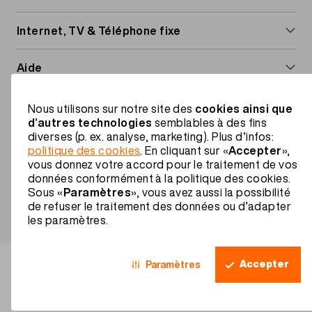
navigation
Abonnements mobiles
Internet, TV & Téléphone fixe
Cartes Prepaid
Internet & TV
Aide
Options mobile
Abonnements Internet
Étranger et roaming
Migros Mobile
Nous utilisons sur notre site des
cookies ainsi que
Roaming et étranger
Installer l'Internet-Box
d’autres technologies
semblables à des fins
Services à valeur ajoutée
À propos de nous
diverses (p. ex. analyse, marketing). Plus d’infos:
Installer la TV-Box
politique des cookies
. En cliquant sur «
Accepter
»,
FR
Guides & téléchargements
Rabais famille
vous donnez votre accord pour le traitement de vos
données conformément à la politique des cookies.
Footer
Avantages
Informations juridiques
Sous «
Paramètres
», vous avez aussi la possibilité
Protection des données
Legal
de refuser le traitement des données ou d’adapter
Impressum
les paramètres.
navigation
Contact
Accepter
Paramètres