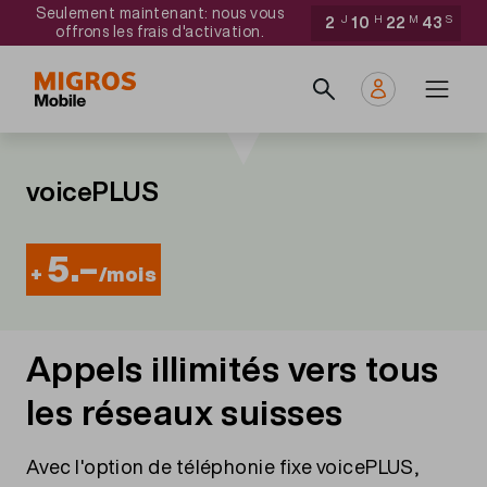
Aller
Navigate
Seulement maintenant: nous vous
2
J
10
H
22
M
43
S
offrons les frais d'activation.
au
to
Main
contenu
home
navigation
principal
page
voicePLUS
5.–
+
/mois
Appels illimités vers tous
les réseaux suisses
Avec l'option de téléphonie fixe voicePLUS,