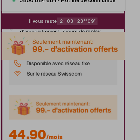
0800 684 684 -
Hotline de commande
Combiner Internet et TV
Jusqu’à 100 Mbit/s de vitesse
Il vous reste
2
J
03
H
23
M
09
S
250 chaînes, 400 heures
d’enregistrement, 7 jours de replay
Avantages
Disponible avec réseau fixe
Sur le réseau Swisscom
44.90
/mois