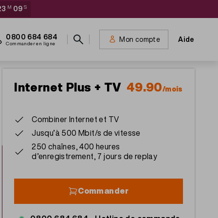
23
M
09
S
Meta
0800 684 684
Mon compte
Aide
navigation
Commander en ligne
Internet Plus + TV
49.90
/mois
Combiner Internet et TV
Tous les abonnements
Jusqu’à 500 Mbit/s de vitesse
250 chaînes, 400 heures
Il vous reste
d’enregistrement, 7 jours de replay
2
J
03
H
23
M
09
S
Commander
Internet Start + TV