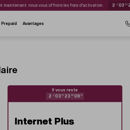
 maintenant: nous vous offrons les frais d'activation.
2
J
03
H
Prepaid
Avantages
laire
Il vous reste
2
J
03
H
23
M
09
S
Internet Plus