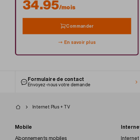
34.95
/mois
Commander
En savoir plus
Formulaire de contact
Envoyez-nous votre demande
Fil
Internet Plus + TV
d'Ariane
Footer
Mobile
Interne
navigation
Abonnements mobiles
Interne