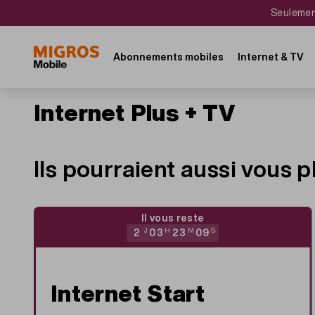
Aller
Navigate
Seulement
au
to
contenu
home
principal
page
Main
Abonnements mobiles
Internet & TV
navigation
Internet Plus + TV
Ils pourraient aussi vous p
Il vous reste
2
J
03
H
23
M
09
S
Internet Start