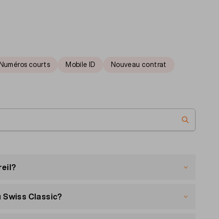
Numéros courts
Mobile ID
Nouveau contrat
eil?
u Swiss Classic?
iqué.