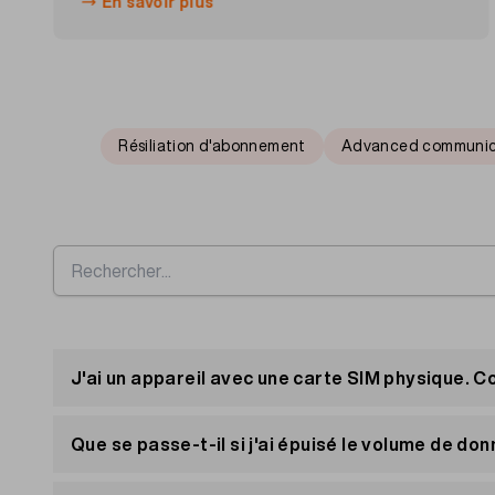
En savoir plus
Résiliation d'abonnement
Advanced communic
J'ai un appareil avec une carte SIM physique. 
Vous pouvez utiliser la Multi SIM en tant que carte
Que se passe-t-il si j'ai épuisé le volume de 
Si vous souhaitez commander une carte physique, 
Une fois le volume de données inclus dans votre ab
Accédez à votre portail client
«Mon compte»
et c