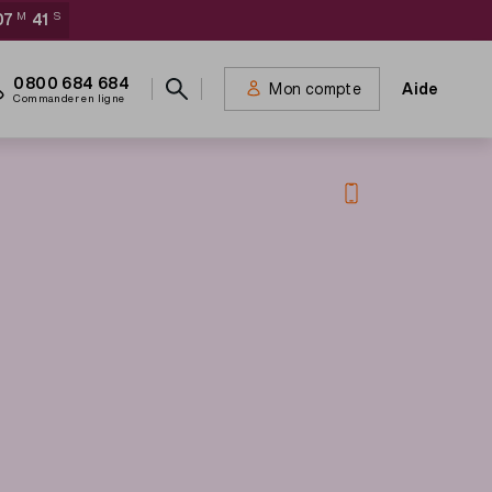
07
M
41
S
Meta
0800 684 684
Mon compte
Aide
navigation
Commander en ligne