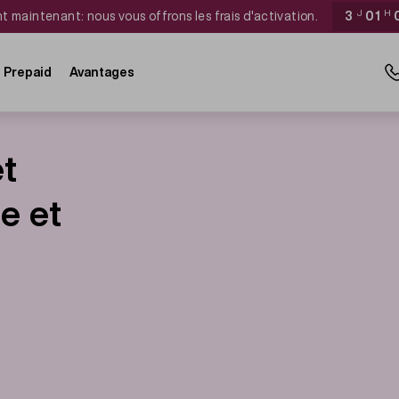
 maintenant: nous vous offrons les frais d'activation.
3
J
01
H
Prepaid
Avantages
t
e et