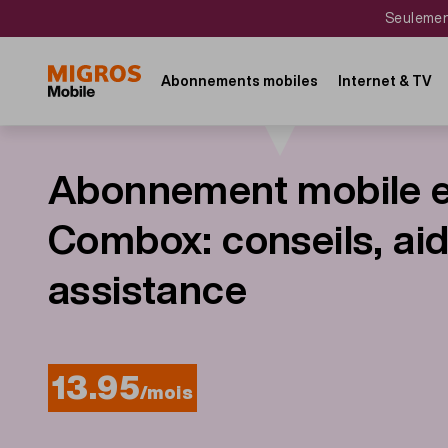
Aller
Navigate
Seulement
au
to
contenu
home
principal
page
Main
Abonnements mobiles
Internet & TV
navigation
Abonnement mobile e
Combox: conseils, aid
assistance
13.95
/mois