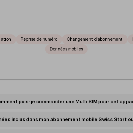
ation
Reprise de numéro
Changement d'abonnement
Données mobiles
Comment puis-je commander une Multi SIM pour cet appar
 SIM physique ou eSIM.
données inclus dans mon abonnement mobile Swiss Start o
procédez comme suit:
onnement entièrement consommé, le tarif de 0.10/MB est appl
hoisissez «Ma carte SIM».