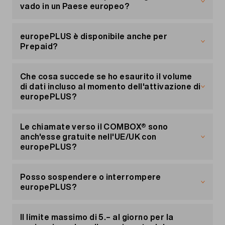
Non sono incluse le chiamate e gli SMS verso
vado in un Paese europeo?
numeri a valore aggiunto, numeri brevi e numeri
speciali.
No, europePLUS viene attivato il giorno
dell'acquisto e rimane attivo fino alla sua
europePLUS è disponibile anche per
disdetta: non è necessario attivarlo nuovamente.
Prepaid?
europePLUS è disponibile esclusivamente per gli
abbonamenti mobile di Migros Mobile.
Che cosa succede se ho esaurito il volume
di dati incluso al momento dell'attivazione di
europePLUS?
All'attivazione di europePLUS, il volume di dati
mensile incluso viene ricaricato, in modo che nel
Le chiamate verso il COMBOX® sono
mese in corso sia sempre disponibile l'intero
anch'esse gratuite nell'UE/UK con
volume di dati incluso.
europePLUS?
Le chiamate verso il COMBOX® sono gratuite
anche nell'UE/UK se europePLUS è attivo.
Posso sospendere o interrompere
europePLUS?
No, sfortunatamente questo non è possibile.
Il limite massimo di 5.– al giorno per la