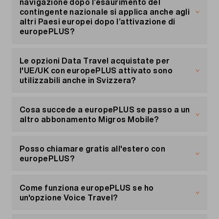
navigazione dopo l’esaurimento del
contingente nazionale si applica anche agli
altri Paesi europei dopo l’attivazione di
europePLUS?
No, il limite massimo di 5.– al giorno per navigare
in Svizzera dopo aver esaurito il traffico
Le opzioni Data Travel acquistate per
nazionale si applica solo in Svizzera. Senza
l'UE/UK con europePLUS attivato sono
traffico dati disponibile (dal traffico incluso o da
utilizzabili anche in Svizzera?
un pacchetto dati acquistato), il traffico dati
all'estero è bloccato.
No, le opzioni Data Travel sono valide solo al di
fuori della Svizzera, anche con europePLUS.
Cosa succede a europePLUS se passo a un
altro abbonamento Migros Mobile?
Se cambi abbonamento Migros Mobile,
europePLUS viene trasferito e continua a
Posso chiamare gratis all'estero con
funzionare con il nuovo abbonamento mobile.
europePLUS?
No. Le chiamate dalla Svizzera verso l'estero non
sono incluse con europePLUS e si applicano le
Come funziona europePLUS se ho
normali tariffe.
un'opzione Voice Travel?
Se sei in un altro Paese europeo e chiami un altro
Se al momento dell'attivazione di europePLUS è