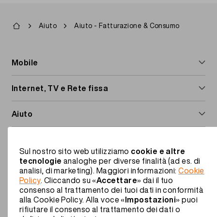
Briciole
Aiuto
Aiuto - Fatturazione & Consumo
di
pane
Footer
Mobile
navigation
Abbonamenti mobili
Internet, TV e Rete fissa
Schede Prepaid
Internet & TV
Aiuto
Opzioni mobile
Abbonamenti Internet
Estero e roaming
Migros Mobile
Roaming e estero
Installare l'Internet-Box
Sul nostro sito web utilizziamo
cookie e altre
Servizi a valore aggiunto
Chi siamo
tecnologie
analoghe per diverse finalità (ad es. di
Installare il TV-Box
analisi, di marketing). Maggiori informazioni:
Cookie
IT
Istruzioni & download
Sconto famiglia
Policy
. Cliccando su «
Accettare
» dai il tuo
consenso al trattamento dei tuoi dati in conformità
Footer
alla Cookie Policy. Alla voce «
Impostazioni
» puoi
Vantaggi
Informazioni giuridiche
Protezione dei dati
Legal
rifiutare il consenso al trattamento dei dati o
Impressum