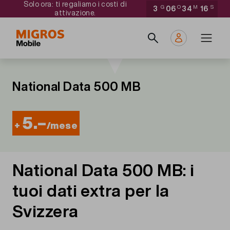
Solo ora: ti regaliamo i costi di
Salta
Navigate
3
G
06
O
34
M
16
S
attivazione.
al
to
Main
contenuto
home
navigation
principale
page
National Data 500 MB
5.–
+
/mese
National Data 500 MB: i
tuoi dati extra per la
Svizzera