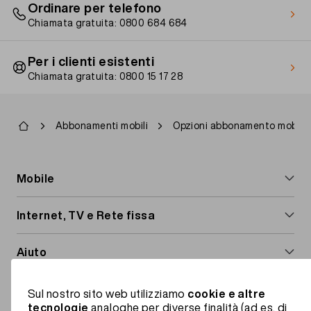
Ordinare per telefono
Chiamata gratuita: 0800 684 684
Per i clienti esistenti
Chiamata gratuita: 0800 15 17 28
Briciole
Abbonamenti mobili
Opzioni abbonamento mobile
di
pane
Footer
Mobile
navigation
Abbonamenti mobili
Internet, TV e Rete fissa
Schede Prepaid
Internet & TV
Aiuto
Opzioni mobile
Abbonamenti Internet
Estero e roaming
Migros Mobile
Sul nostro sito web utilizziamo
cookie e altre
Roaming e estero
Installare l'Internet-Box
tecnologie
analoghe per diverse finalità (ad es. di
Servizi a valore aggiunto