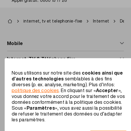
Appel gratuit: 0800 15 17 28
Fil
internet, tv et telephonie-fixe
Internet
Devel
d'Ariane
Footer
Mobile
navigation
Abonnements mobiles
Internet, TV & Téléphone fixe
Cartes Prepaid
Internet & TV
Nous utilisons sur notre site des
cookies ainsi que
Aide
d’autres technologies
semblables à des fins
Options mobile
Abonnements Internet
diverses (p. ex. analyse, marketing). Plus d’infos:
Étranger et roaming
Migros Mobile
politique des cookies
. En cliquant sur «
Accepter
»,
Roaming et étranger
Installer l'Internet-Box
vous donnez votre accord pour le traitement de vos
Services à valeur ajoutée
À propos de nous
données conformément à la politique des cookies.
Sous «
Paramètres
», vous avez aussi la possibilité
Installer la TV-Box
FR
Guides & téléchargements
de refuser le traitement des données ou d’adapter
Rabais famille
les paramètres.
Footer
Avantages
Informations juridiques
Protection des données