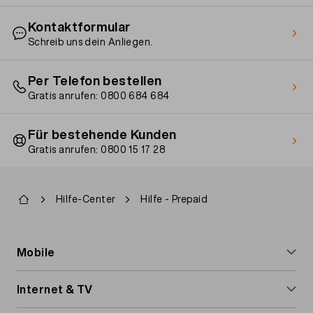
werden.
Ein weiteres, gleichwertiges Paket aktivieren
Kontaktformular
Ein höheres Paket aktivieren
Schreib uns dein Anliegen.
Guthaben aufladen
Per Telefon bestellen
Gratis anrufen: 0800 684 684
Für bestehende Kunden
Gratis anrufen: 0800 15 17 28
Pfadnavigation
Hilfe-Center
Hilfe - Prepaid
Footer
Mobile
navigation
Handy-Abos
Internet & TV
Prepaid-Karte