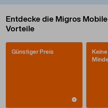
Entdecke die Migros Mobile
Vorteile
Günstiger Preis
Keine
Minde