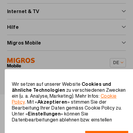
«Meine Rechnungen» kansnt du deine
navigation
bevorzugte Zahlungsmethode auswählen. Du
Handy-Abos
Internet & TV
findest dort auch unsere Bankverbindung.
Prepaid-Karte
Internet & TV
Hilfe
Handy-Optionen
Internet-Abos
Ausland & Roaming
Migros Mobile
Roaming & Ausland
Internet-Box installieren
Mehrwertdienste
Über uns
TV-Box installieren
DE
Anleitungen & Downloads
Familienrabatt
Footer
Vorteile
Rechtliche Informationen
Datenschutz
Impressum
Wir setzen auf unserer Website
Cookies und
Legal
ähnliche Technologien
zu verschiedenen Zwecken
navigation
Kontakt
ein (u. a. Analyse, Marketing). Mehr Infos:
Cookie
Policy
. Mit «
Akzeptieren
» stimmen Sie der
Bearbeitung Ihrer Daten gemäss Cookie Policy zu.
Unter «
Einstellungen
» können Sie
Datenbearbeitungen ablehnen bzw. einstellen