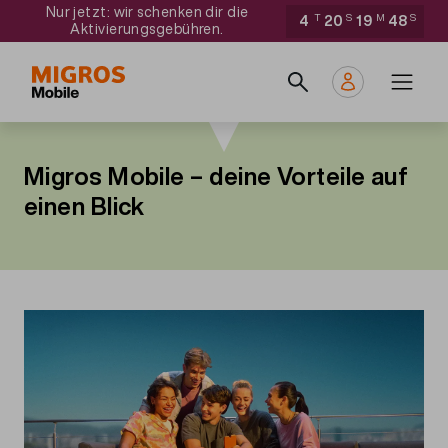
Direkt
Navigate
Nur jetzt: wir schenken dir die
4
T
20
S
19
M
47
S
Aktivierungsgebühren.
zum
to
Main
Inhalt
home
navigation
page
Migros Mobile – deine Vorteile auf
einen Blick