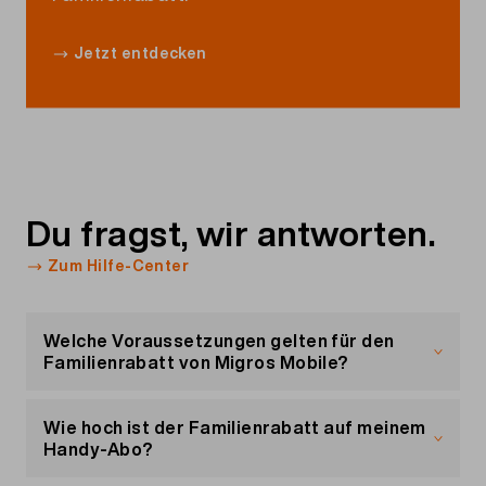
Jetzt entdecken
Du fragst, wir antworten.
Zum Hilfe-Center
Welche Voraussetzungen gelten für den
Familienrabatt von Migros Mobile?
So funktioniert der Migros Mobile Familienrabatt:
Wie hoch ist der Familienrabatt auf meinem
Handy-Abo?
Profitieren können Personen, die
im selben
Haushalt
leben