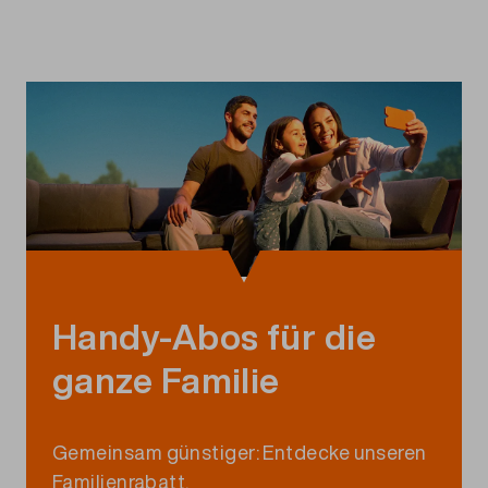
Handy-Abos für die
ganze Familie
Gemeinsam
günstiger
:
Entdecke
unseren
Familienrabatt
.