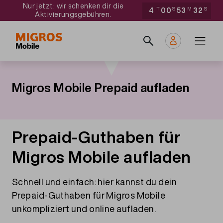
Direkt
Navigate
Nur jetzt: wir schenken dir die
4
T
00
S
53
M
31
S
Aktivierungsgebühren.
zum
to
Main
Inhalt
home
navigation
page
Migros Mobile Prepaid aufladen
Prepaid-Guthaben für
Migros Mobile aufladen
Schnell und einfach: hier kannst du dein
Prepaid-Guthaben für Migros Mobile
unkompliziert und online aufladen.