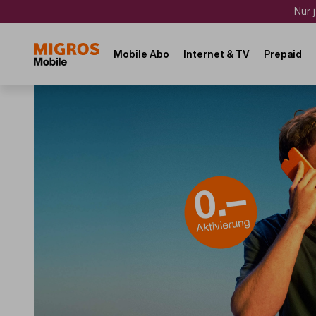
Direkt
Navigate
Nur 
zum
to
Inhalt
home
Main
page
Mobile Abo
Internet & TV
Prepaid
navigation