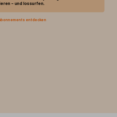
ieren
– und
lossurfen.
labonnements entdecken