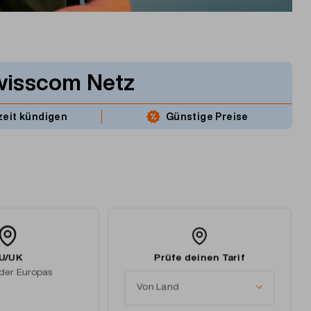
wisscom Netz
zeit kündigen
Günstige Preise
U/UK
Prüfe deinen Tarif
nder Europas
Von Land