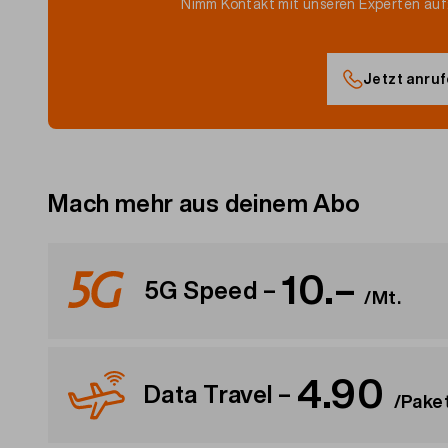
Nimm Kontakt mit unseren Experten auf:
Jetzt anru
Mach mehr aus deinem Abo
10.–
5G Speed –
/Mt.
4.90
Data Travel –
Noch schneller: surfen mit bis zu 2 Gbit/s auf 
/Pake
Erlebe superschnelles Internet mit der 5G Speed-Opt