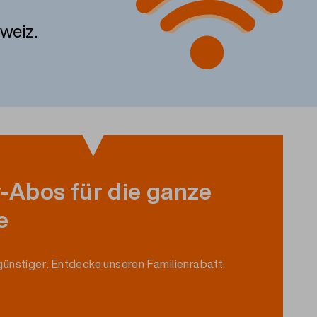
weiz.
-Abos für die ganze
e
günstiger
:
Entdecke
unseren
Familienrabatt
.