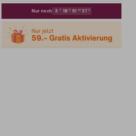
Nur noch
3
T
18
S
51
M
36
S