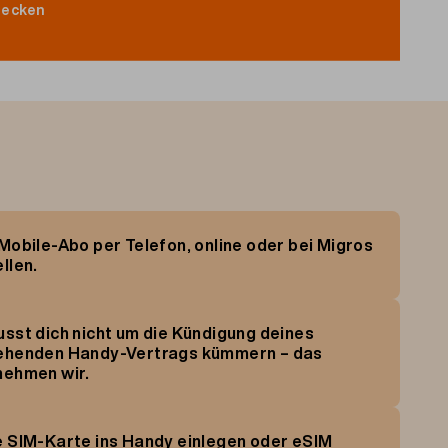
decken
 Mobile-Abo per
Telefon
, online
oder
bei
Migros
llen
.
usst
dich
nicht
um die
Kündigung
deines
ehenden
Handy-
Vertrags
kümmern
– das
nehmen
wir
.
e
SIM-Karte ins Handy
einlegen
oder
eSIM