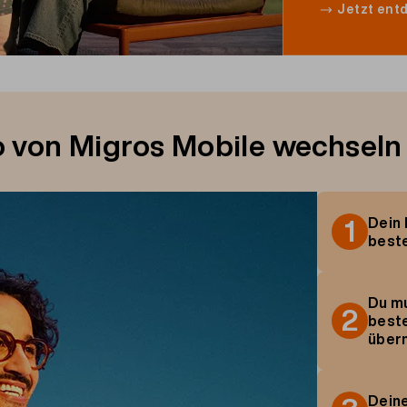
Jetzt ent
o von Migros Mobile wechseln
1
Dein
beste
Du
m
2
best
über
Dein