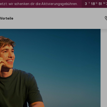
jetzt: wir schenken dir die Aktivierungsgebühren.
3
T
18
S
51
M
Vorteile