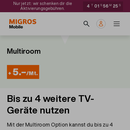
Direkt
Navigate
Nur jetzt: wir schenken dir die
4
T
01
S
56
M
25
S
Aktivierungsgebühren.
zum
to
Main
Inhalt
home
navigation
page
Multiroom
5.–
+
/Mt.
Bis zu 4 weitere TV-
Geräte nutzen
Mit der Multiroom Option kannst du bis zu 4