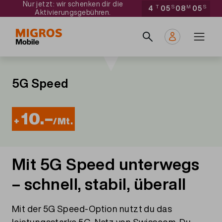
Nur jetzt: wir schenken dir die
Direkt
Navigate
4
T
05
S
08
M
05
S
Aktivierungsgebühren.
zum
to
Main
Inhalt
home
navigation
page
5G Speed
10.–
+
/Mt.
Mit 5G Speed unterwegs
– schnell, stabil, überall
Mit der 5G Speed-Option nutzt du das