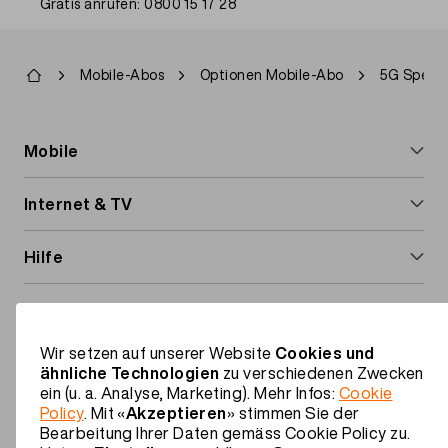
Gratis anrufen: 0800 15 17 28
Pfadnavigation
Mobile-Abos
Optionen Mobile-Abo
5G Speed
Footer
Mobile
navigation
Handy-Abos
Internet & TV
Prepaid-Karte
Internet & TV
Hilfe
Handy-Optionen
Internet-Abos
Ausland & Roaming
Migros Mobile
Roaming & Ausland
Internet-Box installieren
Mehrwertdienste
Über uns
Wir setzen auf unserer Website
Cookies und
TV-Box installieren
ähnliche Technologien
zu verschiedenen Zwecken
DE
Anleitungen & Downloads
Familienrabatt
ein (u. a. Analyse, Marketing). Mehr Infos:
Cookie
Policy
. Mit «
Akzeptieren
» stimmen Sie der
Footer
Bearbeitung Ihrer Daten gemäss Cookie Policy zu.
Vorteile
Rechtliche Informationen
Datenschutz
Impressum