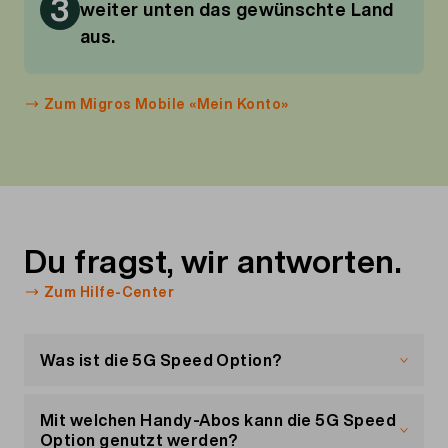
3
weiter unten das gewünschte Land
aus.
Zum Migros Mobile «Mein Konto»
Du fragst, wir antworten.
Zum Hilfe-Center
Was ist die 5G Speed Option?
Mit dieser Option nutzt du das 5G-Netz von
Swisscom. Damit bist du mit einer
Mit welchen Handy-Abos kann die 5G Speed
Geschwindigkeit von bis zu 2 Gbit/s unterwegs.
Option genutzt werden?