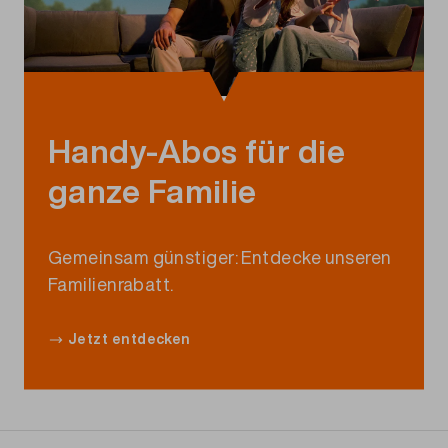
Handy-Abos für die
ganze Familie
Gemeinsam
günstiger
:
Entdecke
unseren
Familienrabatt
.
Jetzt entdecken