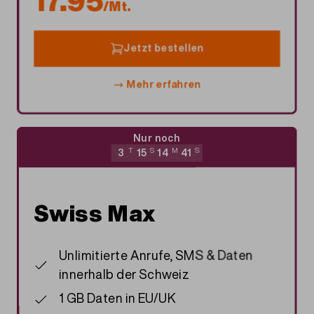
17.95
/Mt.
Jetzt bestellen
Mehr erfahren
Nur noch
3
T
15
S
14
M
40
S
Swiss Max
Unlimitierte Anrufe, SMS & Daten
innerhalb der Schweiz
1 GB Daten in EU/UK