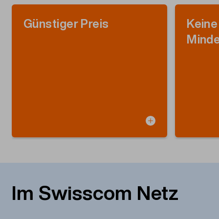
Günstiger Preis
Keine
Minde
Im Swisscom Netz