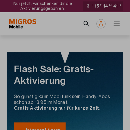
Direkt
Navigate
Nur jetzt: wir schenken dir die
3
T
15
S
14
M
40
S
Aktivierungsgebühren.
zum
to
Main
Inhalt
home
navigation
page
Flash Sale: Gratis-
Aktivierung
So günstig kann Mobilfunk sein: Handy-Abos
schon ab 13.95 im Monat.
Gratis Aktivierung nur für kurze Zeit.
Jetzt profitieren