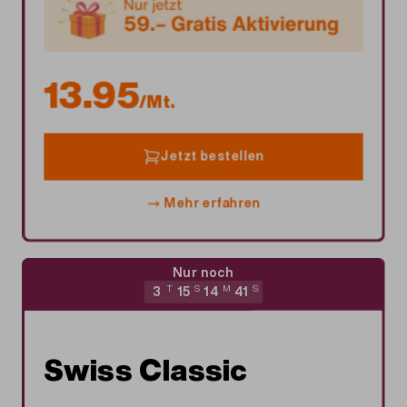
13.95
/Mt.
Jetzt bestellen
Mehr erfahren
Nur noch
3
T
15
S
14
M
40
S
Swiss Classic