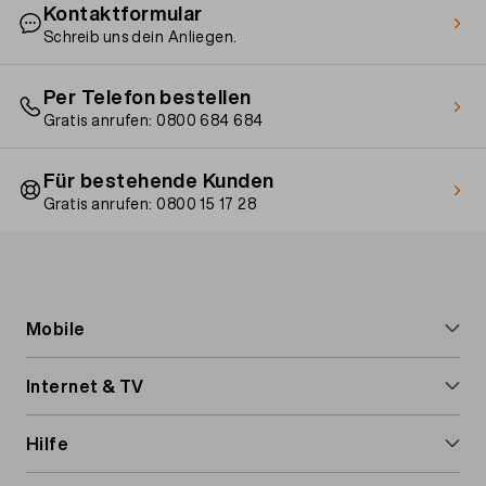
Kontaktformular
Schreib uns dein Anliegen.
Per Telefon bestellen
Gratis anrufen: 0800 684 684
Für bestehende Kunden
Gratis anrufen: 0800 15 17 28
Footer
Mobile
navigation
Handy-Abos
Internet & TV
Prepaid-Karte
Internet & TV
Hilfe
Handy-Optionen
Internet-Abos