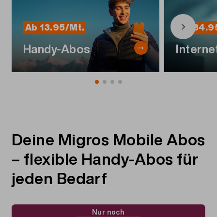
Ab 13.95/Mt.
Ab 34.9
Handy-Abos
Interne
Deine Migros Mobile Abos
– flexible Handy-Abos für
jeden Bedarf
Nur noch