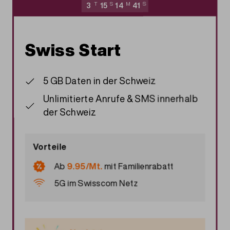
3
T
15
S
14
M
40
S
Swiss Start
5 GB Daten in der Schweiz
Unlimitierte Anrufe & SMS innerhalb
der Schweiz
Vorteile
Ab
9.95/Mt.
mit
Familienrabatt
5G im Swisscom Netz